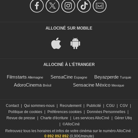
ALLOCINÉ SUR MOBILE
ALLOCINÉ À L'ÉTRANGER
Filmstarts
SensaCine
Beyazperde
Allemagne
Espagne
Turquie
AdoroCinema
Sensacine México
Brésil
Mexique
Contact
|
Qui sommes-nous
|
Recrutement
|
Publicité
|
CGU
|
CGV
|
Politique de cookies
|
Préférences cookies
|
Données Personnelles
|
Revue de presse
|
Charte d'écriture
|
Les services AlloCiné
|
Gérer Utiq
|
©AlloCiné
Retrouvez tous les horaires et infos de votre cinéma sur le numéro AlloCiné :
0 892 892 892
(0,90€/minute)