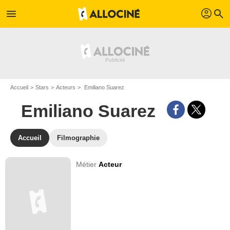
profil
menu
search
Accueil
Stars
Acteurs
Emiliano Suarez
Emiliano Suarez
Accueil
Filmographie
Métier
Acteur