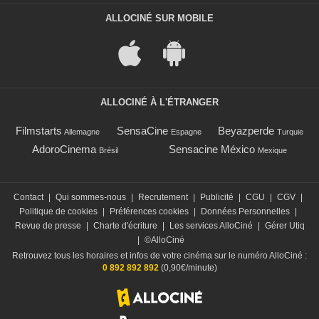
ALLOCINÉ SUR MOBILE
ALLOCINÉ À L'ÉTRANGER
Filmstarts
SensaCine
Beyazperde
Allemagne
Espagne
Turquie
AdoroCinema
Sensacine México
Brésil
Mexique
Contact
|
Qui sommes-nous
|
Recrutement
|
Publicité
|
CGU
|
CGV
|
Politique de cookies
|
Préférences cookies
|
Données Personnelles
|
Revue de presse
|
Charte d'écriture
|
Les services AlloCiné
|
Gérer Utiq
|
©AlloCiné
Retrouvez tous les horaires et infos de votre cinéma sur le numéro AlloCiné :
0 892 892 892
(0,90€/minute)