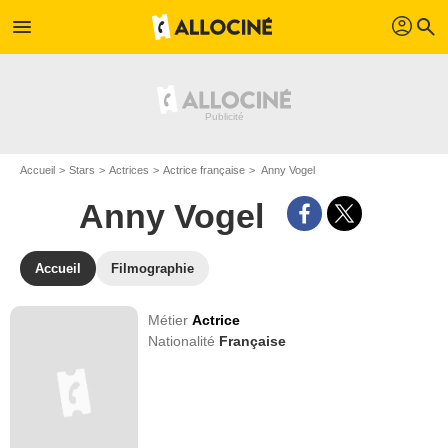
profil
menu
search
Accueil
Stars
Actrices
Actrice française
Anny Vogel
Anny Vogel
Accueil
Filmographie
Métier
Actrice
Nationalité
Française