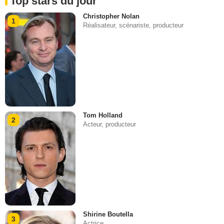
Top stars du jour
Christopher Nolan
1
Réalisateur, scénariste, producteur
Tom Holland
2
Acteur, producteur
Shirine Boutella
3
Actrice