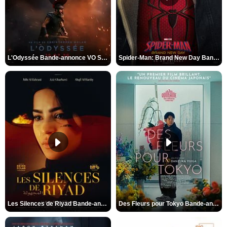
L'Odyssée Bande-annonce VO STFR
Spider-Man: Brand New Day Bande-annonce VO STFR
Les Silences de Riyad Bande-annonce VO STFR
Des Fleurs pour Tokyo Bande-annonce VO STFR