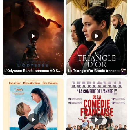
L'Odyssée Bande-annonce VO STFR
Le Triangle d'or Bande-annonce VF