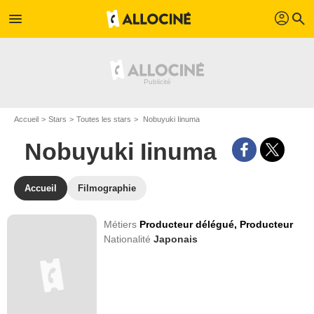
profil
menu
search
Accueil
Stars
Toutes les stars
Nobuyuki Iinuma
Nobuyuki Iinuma
Accueil
Filmographie
Métiers
Producteur délégué,
Producteur
Nationalité
Japonais