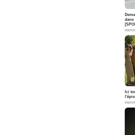
Demai
dans 
[SPO
mercr
Ici t
l'épi
mercr