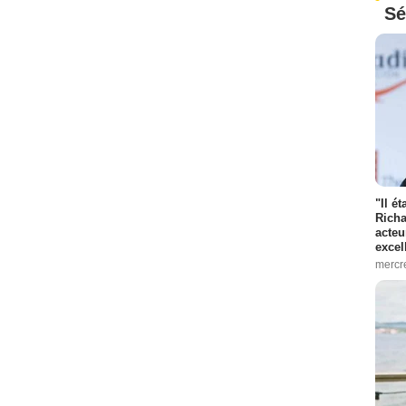
Sé
"Il é
Richa
acteu
excel
mercr