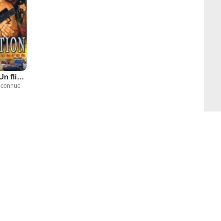
Redemption : Un flic en enfer
inconnue