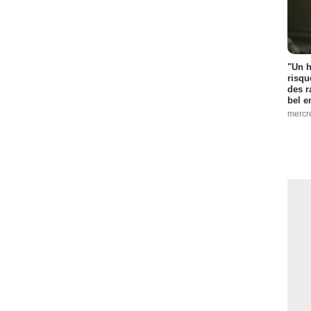
"Un h
risqu
des r
bel 
mercr