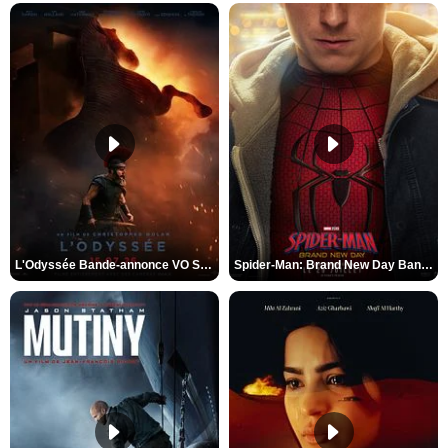
L'Odyssée Bande-annonce VO STFR
Spider-Man: Brand New Day Bande-annonce VO STFR