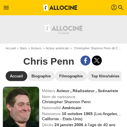
profil
menu
search
Accueil
Stars
Acteurs
Acteur américain
Christopher Shannon Penn dit Chris Penn
Chris Penn
Accueil
Biographie
Filmographie
Top films/séries
Métiers
Acteur
,
Réalisateur
,
Scénariste
Nom de naissance
Christopher Shannon Penn
Nationalité
Américain
Naissance
10 octobre 1965
(Los Angeles, ,
Californie - Etats-Unis)
Décès
24 janvier 2006
à l'age de 40 ans