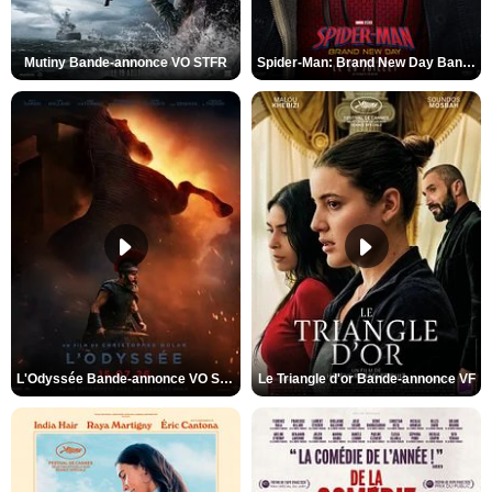
Mutiny Bande-annonce VO STFR
Spider-Man: Brand New Day Bande-annonce VO STFR
L'Odyssée Bande-annonce VO STFR
Le Triangle d'or Bande-annonce VF