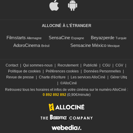
ALLOCINÉ À L'ÉTRANGER
Filmstarts
SensaCine
Beyazperde
Allemagne
Espagne
Turquie
AdoroCinema
Sensacine México
Brésil
Mexique
Contact
|
Qui sommes-nous
|
Recrutement
|
Publicité
|
CGU
|
CGV
|
Politique de cookies
|
Préférences cookies
|
Données Personnelles
|
Revue de presse
|
Charte d'écriture
|
Les services AlloCiné
|
Gérer Utiq
|
©AlloCiné
Retrouvez tous les horaires et infos de votre cinéma sur le numéro AlloCiné :
0 892 892 892
(0,90€/minute)