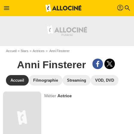
profil
menu
search
Accueil
Stars
Actrices
Anni Finsterer
Anni Finsterer
Accueil
Filmographie
Streaming
VOD, DVD
Métier
Actrice