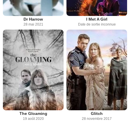
Dr Harrow
I Met A Girl
28 mai 2021
Date de sortie inconnue
The Gloaming
Glitch
19 août 2020
28 novembre 2017