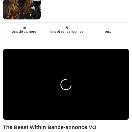
16
15
1
ans de carrière
films et séries tournés
prix
The Beast Within Bande-annonce VO