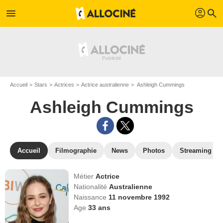
profil
menu
search
Accueil
Stars
Actrices
Actrice australienne
Ashleigh Cummings
Ashleigh Cummings
Accueil
Filmographie
News
Photos
Streaming
Métier
Actrice
Nationalité
Australienne
Naissance
11 novembre 1992
Age
33
ans