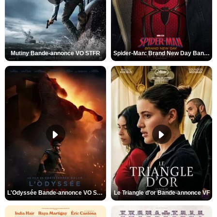
Mutiny Bande-annonce VO STFR
Spider-Man: Brand New Day Bande-annonce VO STFR
L'Odyssée Bande-annonce VO STFR
Le Triangle d'or Bande-annonce VF