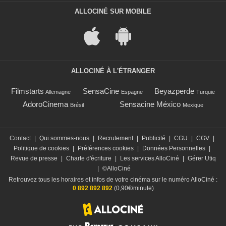
ALLOCINÉ SUR MOBILE
ALLOCINÉ À L'ÉTRANGER
Filmstarts
SensaCine
Beyazperde
Allemagne
Espagne
Turquie
AdoroCinema
Sensacine México
Brésil
Mexique
Contact
|
Qui sommes-nous
|
Recrutement
|
Publicité
|
CGU
|
CGV
|
Politique de cookies
|
Préférences cookies
|
Données Personnelles
|
Revue de presse
|
Charte d'écriture
|
Les services AlloCiné
|
Gérer Utiq
|
©AlloCiné
Retrouvez tous les horaires et infos de votre cinéma sur le numéro AlloCiné :
0 892 892 892
(0,90€/minute)