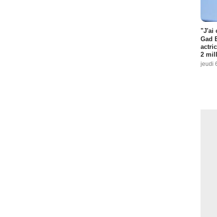
"J'ai
Gad E
actri
2 mil
jeudi 