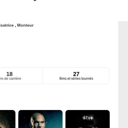
isatrice
,
Monteur
18
27
ns de carrière
films et séries tournés