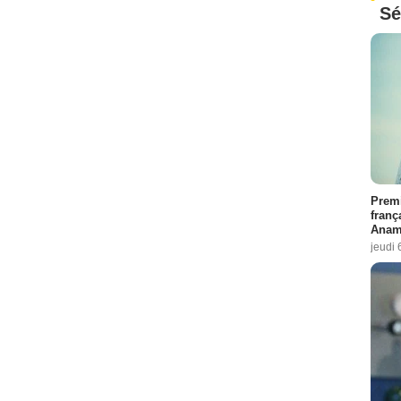
Sé
Premi
franç
Anama
jeudi 