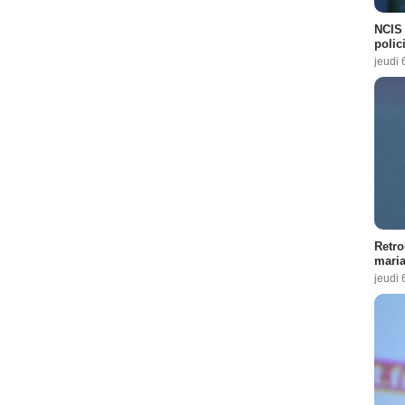
NCIS 
polici
jeudi 
Retro
maria
jeudi 