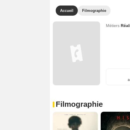
Accueil
Filmographie
Métiers
Réal
a
Filmographie