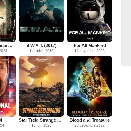
Spartacus: House Of Ashur
S.W.A.T. (2017)
For All Mankind
2025
1 octobre 2019
10 novembre 2023
al
Star Trek: Strange New Worlds
Blood and Treasure
024
15 juin 2023
28 décembre 2022