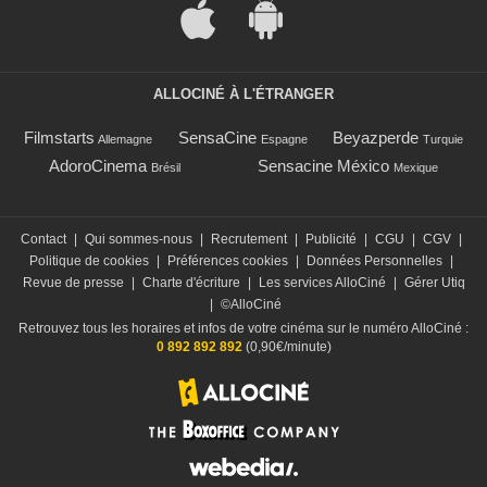
ALLOCINÉ À L'ÉTRANGER
Filmstarts
SensaCine
Beyazperde
Allemagne
Espagne
Turquie
AdoroCinema
Sensacine México
Brésil
Mexique
Contact
|
Qui sommes-nous
|
Recrutement
|
Publicité
|
CGU
|
CGV
|
Politique de cookies
|
Préférences cookies
|
Données Personnelles
|
Revue de presse
|
Charte d'écriture
|
Les services AlloCiné
|
Gérer Utiq
|
©AlloCiné
Retrouvez tous les horaires et infos de votre cinéma sur le numéro AlloCiné :
0 892 892 892
(0,90€/minute)