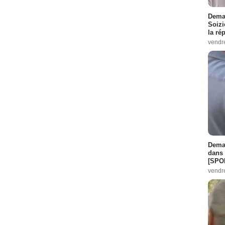
Demai
Soizi
la ré
vendr
Demai
dans 
[SPO
vendr