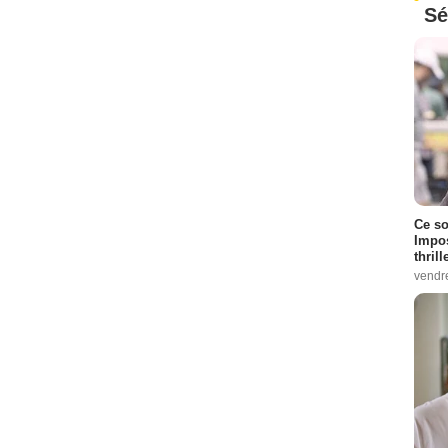
Sé
Ce so
Impos
thrill
vendr