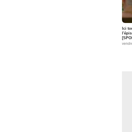
Ici t
l'épi
[SPO
vendr