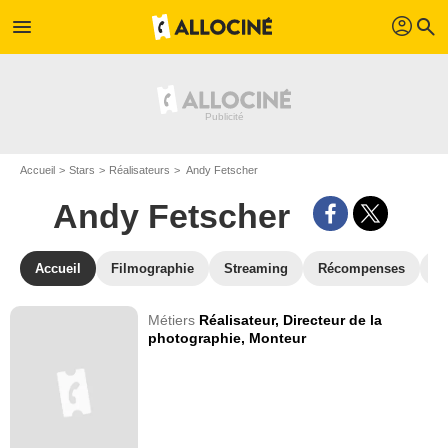
profil
menu
search
Accueil
Stars
Réalisateurs
Andy Fetscher
Andy Fetscher
Accueil
Filmographie
Streaming
Récompenses
V
Métiers
Réalisateur,
Directeur de la
photographie,
Monteur