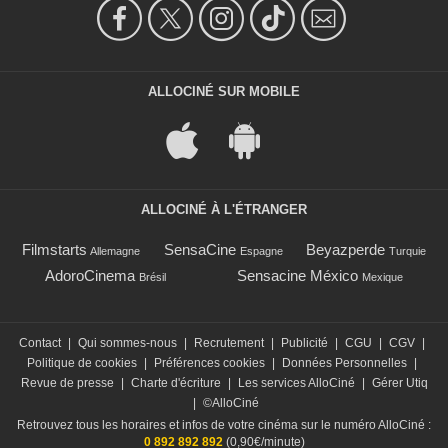
ALLOCINÉ SUR MOBILE
ALLOCINÉ À L'ÉTRANGER
Filmstarts
SensaCine
Beyazperde
Allemagne
Espagne
Turquie
AdoroCinema
Sensacine México
Brésil
Mexique
Contact
|
Qui sommes-nous
|
Recrutement
|
Publicité
|
CGU
|
CGV
|
Politique de cookies
|
Préférences cookies
|
Données Personnelles
|
Revue de presse
|
Charte d'écriture
|
Les services AlloCiné
|
Gérer Utiq
|
©AlloCiné
Retrouvez tous les horaires et infos de votre cinéma sur le numéro AlloCiné :
0 892 892 892
(0,90€/minute)