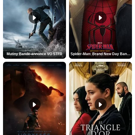
Mutiny Bande-annonce VO STFR
Spider-Man: Brand New Day Bande-annonce VO STFR