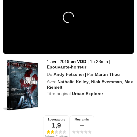
1 avril 2019
en VOD
|
1h 28min
|
Epouvante-horreur
De
Andy Fetscher
Par
Martin Thau
|
Avec
Nathalie Kelley
,
Nick Eversman
,
Max
Riemelt
Titre original
Urban Explorer
Spectateurs
Mes amis
1,9
--
244 notes, 51 critiques