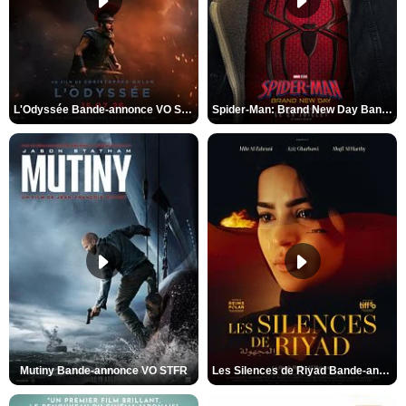
L'Odyssée Bande-annonce VO STFR
Spider-Man: Brand New Day Bande-annonce VO STFR
Mutiny Bande-annonce VO STFR
Les Silences de Riyad Bande-annonce VO STFR