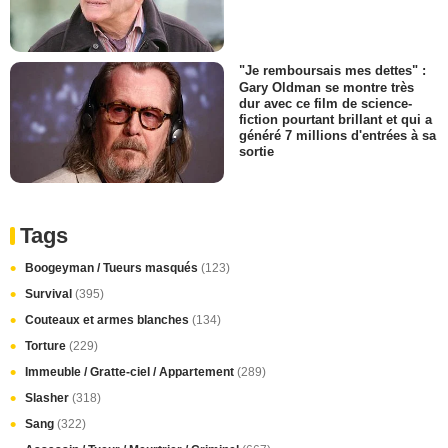
"Je remboursais mes dettes" :
Gary Oldman se montre très
dur avec ce film de science-
fiction pourtant brillant et qui a
généré 7 millions d'entrées à sa
sortie
Tags
Boogeyman / Tueurs masqués
(123)
Survival
(395)
Couteaux et armes blanches
(134)
Torture
(229)
Immeuble / Gratte-ciel / Appartement
(289)
Slasher
(318)
Sang
(322)