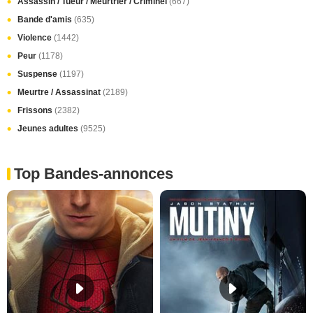
Assassin / Tueur / Meurtrier / Criminel
(667)
Bande d'amis
(635)
Violence
(1442)
Peur
(1178)
Suspense
(1197)
Meurtre / Assassinat
(2189)
Frissons
(2382)
Jeunes adultes
(9525)
Top Bandes-annonces