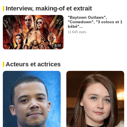
Interview, making-of et extrait
"Baytown Outlaws",
"Comedown", "3 colocs et 1
bébé"...
11 645 vues
5:32
Acteurs et actrices