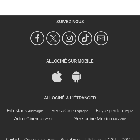
SUIVEZ-NOUS
ALLOCINÉ SUR MOBILE
ALLOCINÉ À L'ÉTRANGER
Filmstarts
SensaCine
Beyazperde
Allemagne
Espagne
Turquie
AdoroCinema
Sensacine México
Brésil
Mexique
Contact
|
Qui sommes-nous
|
Recrutement
|
Publicité
|
CGU
|
CGV
|