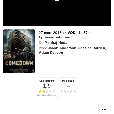
27 mars 2013
en VOD
|
1h 37min
|
Epouvante-horreur
De
Menhaj Huda
Avec
Jacob Anderson
,
Jessica Barden
,
Adam Deacon
Spectateurs
Mes amis
1,9
--
221 notes, 50 critiques