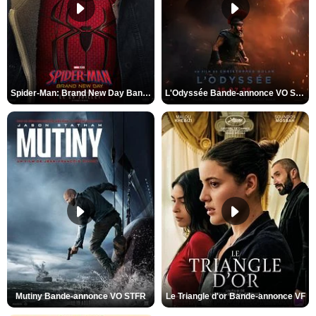
Spider-Man: Brand New Day Bande-annonce VO STFR
L'Odyssée Bande-annonce VO STFR
Mutiny Bande-annonce VO STFR
Le Triangle d'or Bande-annonce VF