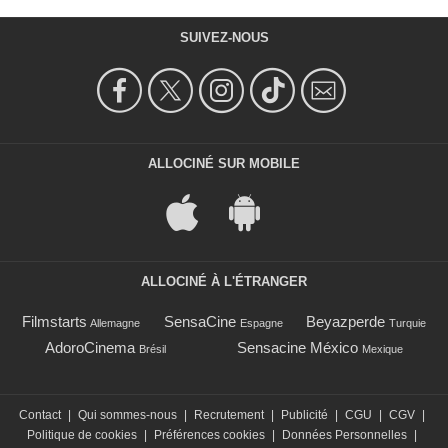
SUIVEZ-NOUS
ALLOCINÉ SUR MOBILE
ALLOCINÉ À L'ÉTRANGER
Filmstarts
SensaCine
Beyazperde
Allemagne
Espagne
Turquie
AdoroCinema
Sensacine México
Brésil
Mexique
Contact
|
Qui sommes-nous
|
Recrutement
|
Publicité
|
CGU
|
CGV
|
Politique de cookies
|
Préférences cookies
|
Données Personnelles
|