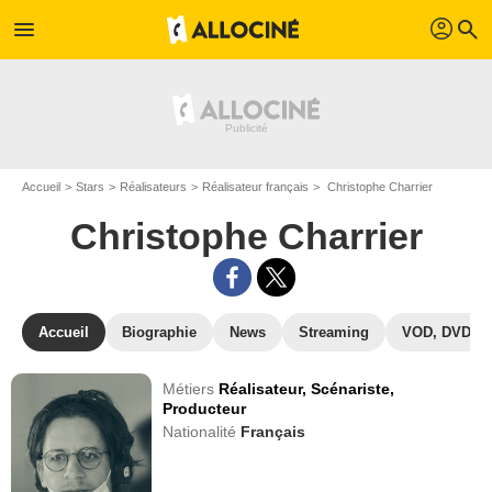
profil
menu
search
Accueil
Stars
Réalisateurs
Réalisateur français
Christophe Charrier
Christophe Charrier
Accueil
Biographie
News
Streaming
VOD, DVD
Métiers
Réalisateur,
Scénariste,
Producteur
Nationalité
Français