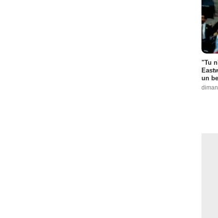
"Tu n
Eastw
un be
diman