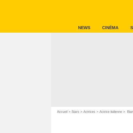
NEWS
CINÉMA
S
Accueil
Stars
Actrices
Actrice italienne
Bian