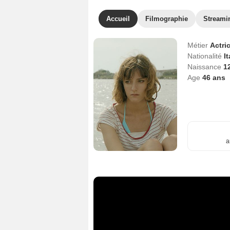
Accueil
Filmographie
Streami
Métier
Actri
Nationalité
I
Naissance
1
Age
46
ans
a