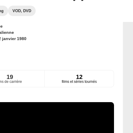
ng
VOD, DVD
ce
talienne
2 janvier 1980
19
12
ns de carrière
films et séries tournés