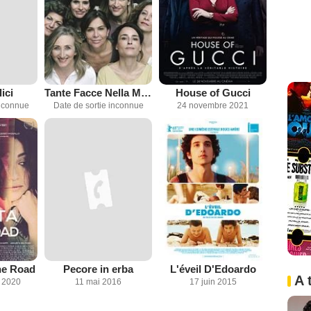
ici
Tante Facce Nella Memoria
House of Gucci
inconnue
Date de sortie inconnue
24 novembre 2021
he Road
Pecore in erba
L'éveil D'Edoardo
A 
 2020
11 mai 2016
17 juin 2015