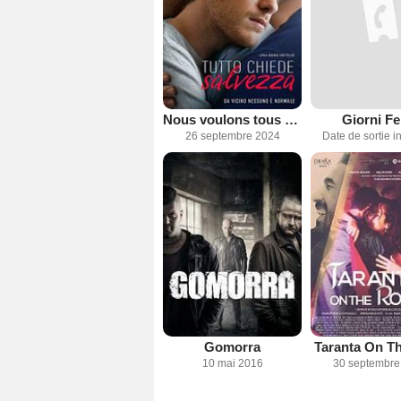
Nous voulons tous être sauvés
Giorni Fel
26 septembre 2024
Date de sortie 
Gomorra
Taranta On T
10 mai 2016
30 septembre