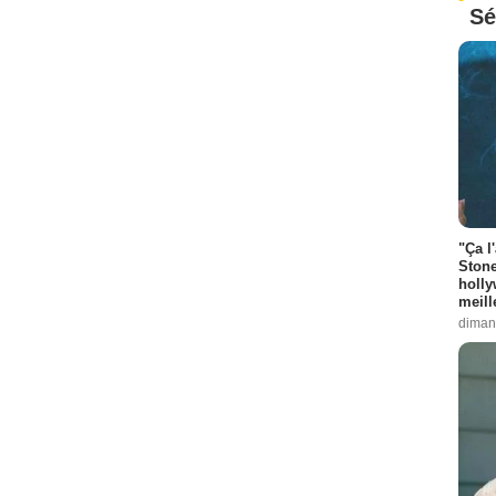
Sé
"Ça l
Stone
holly
meill
diman