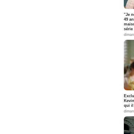
"Je n
49 an
maiso
série 
diman
Exclu
Kevin
qui i
diman