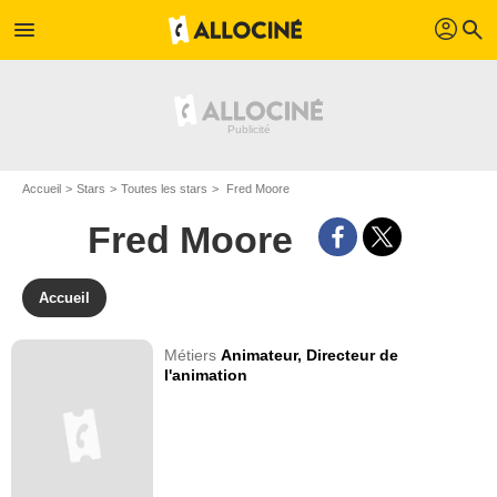
profil
menu
search
Accueil
Stars
Toutes les stars
Fred Moore
Fred Moore
Accueil
Métiers
Animateur,
Directeur de
l'animation