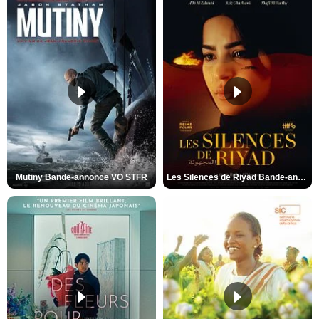
Mutiny Bande-annonce VO STFR
Les Silences de Riyad Bande-annonce VO STFR