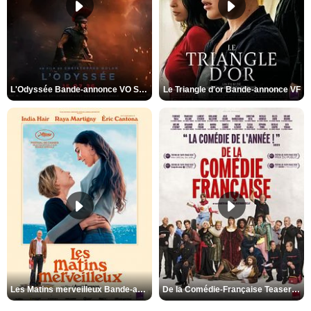
L'Odyssée Bande-annonce VO STFR
Le Triangle d'or Bande-annonce VF
Les Matins merveilleux Bande-annonce VF
De la Comédie-Française Teaser VF