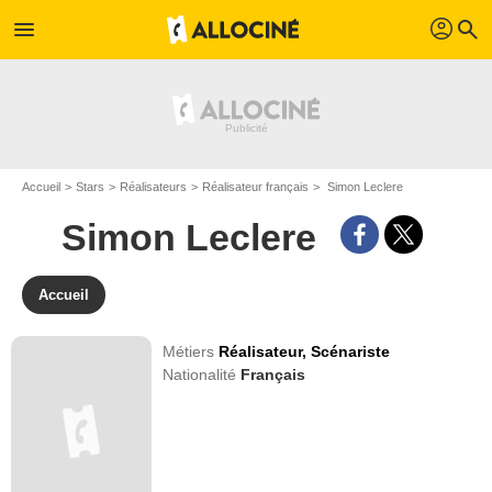
profil
menu
search
Accueil
Stars
Réalisateurs
Réalisateur français
Simon Leclere
Simon Leclere
Accueil
Métiers
Réalisateur,
Scénariste
Nationalité
Français