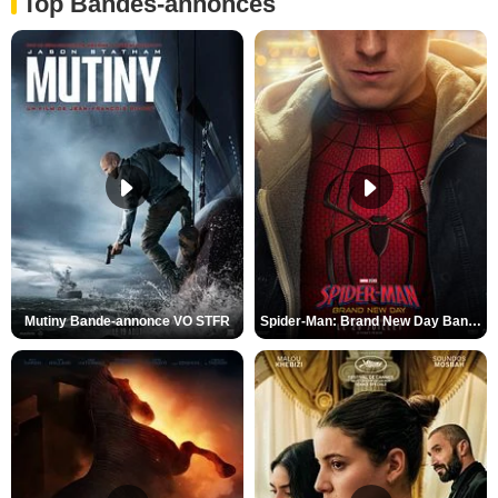
Top Bandes-annonces
Mutiny Bande-annonce VO STFR
Spider-Man: Brand New Day Bande-annonce VO STFR