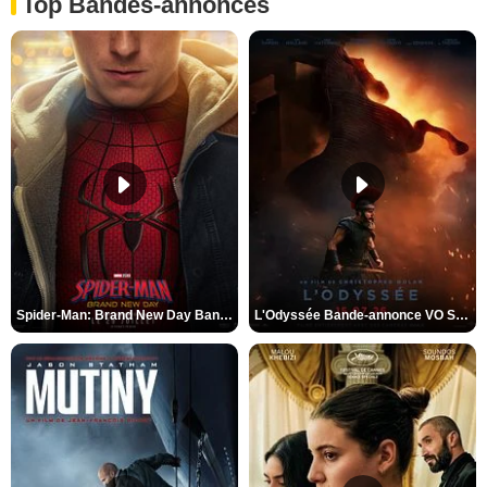
Top Bandes-annonces
Spider-Man: Brand New Day Bande-annonce VO STFR
L'Odyssée Bande-annonce VO STFR