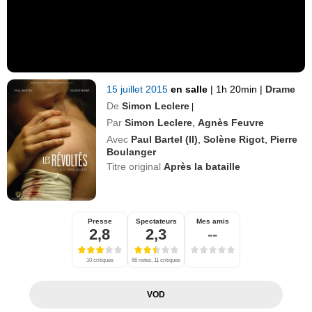
15 juillet 2015
en salle
|
1h 20min
|
Drame
De
Simon Leclere
|
Par
Simon Leclere
,
Agnès Feuvre
Avec
Paul Bartel (II)
,
Solène Rigot
,
Pierre
Boulanger
Titre original
Après la bataille
Presse
Spectateurs
Mes amis
2,8
2,3
--
10 critiques
66 notes, 11 critiques
VOD