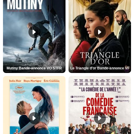
Mutiny Bande-annonce VO STFR
Le Triangle d'or Bande-annonce VF