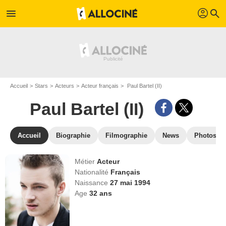
profil
menu
search
Accueil
Stars
Acteurs
Acteur français
Paul Bartel (II)
Paul Bartel (II)
Accueil
Biographie
Filmographie
News
Photos
Métier
Acteur
Nationalité
Français
Naissance
27 mai 1994
Age
32
ans