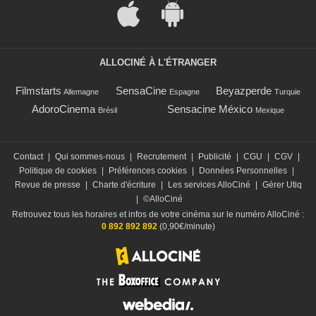
ALLOCINÉ À L'ÉTRANGER
Filmstarts
SensaCine
Beyazperde
Allemagne
Espagne
Turquie
AdoroCinema
Sensacine México
Brésil
Mexique
Contact
|
Qui sommes-nous
|
Recrutement
|
Publicité
|
CGU
|
CGV
|
Politique de cookies
|
Préférences cookies
|
Données Personnelles
|
Revue de presse
|
Charte d'écriture
|
Les services AlloCiné
|
Gérer Utiq
|
©AlloCiné
Retrouvez tous les horaires et infos de votre cinéma sur le numéro AlloCiné :
0 892 892 892
(0,90€/minute)