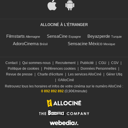
ALLOCINÉ À L'ÉTRANGER
Filmstarts
SensaCine
Beyazperde
Allemagne
Espagne
Turquie
AdoroCinema
Sensacine México
Brésil
Mexique
Contact
|
Qui sommes-nous
|
Recrutement
|
Publicité
|
CGU
|
CGV
|
Politique de cookies
|
Préférences cookies
|
Données Personnelles
|
Revue de presse
|
Charte d'écriture
|
Les services AlloCiné
|
Gérer Utiq
|
©AlloCiné
Retrouvez tous les horaires et infos de votre cinéma sur le numéro AlloCiné :
0 892 892 892
(0,90€/minute)