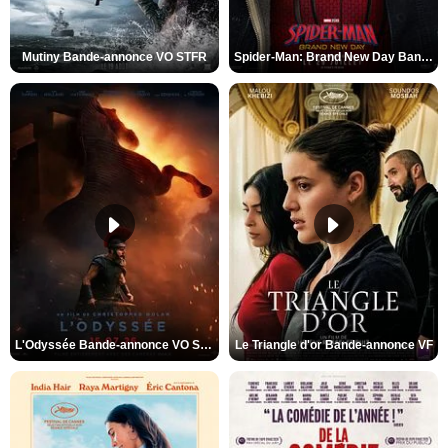
Mutiny Bande-annonce VO STFR
Spider-Man: Brand New Day Bande-annonce VO STFR
L'Odyssée Bande-annonce VO STFR
Le Triangle d'or Bande-annonce VF