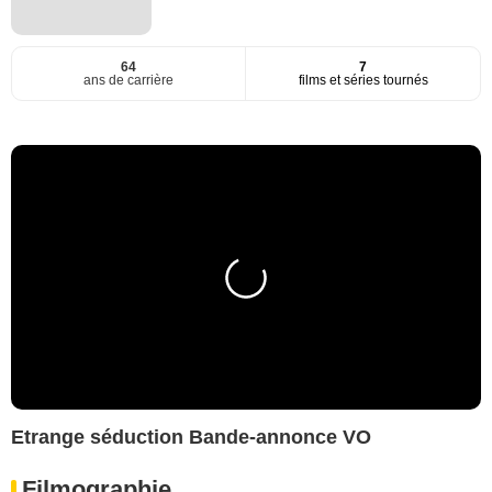
64
7
ans de carrière
films et séries tournés
Etrange séduction Bande-annonce VO
Filmographie