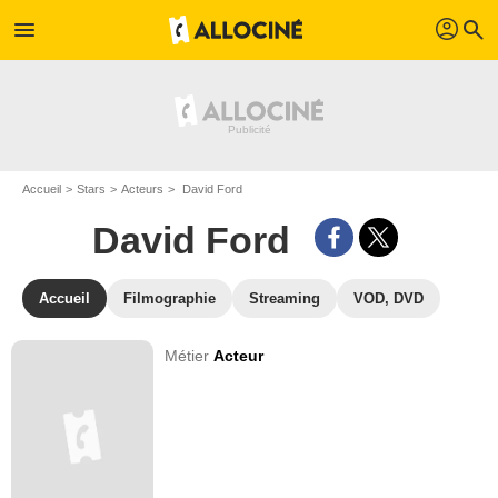
profil
menu
search
Accueil
Stars
Acteurs
David Ford
David Ford
Accueil
Filmographie
Streaming
VOD, DVD
Métier
Acteur