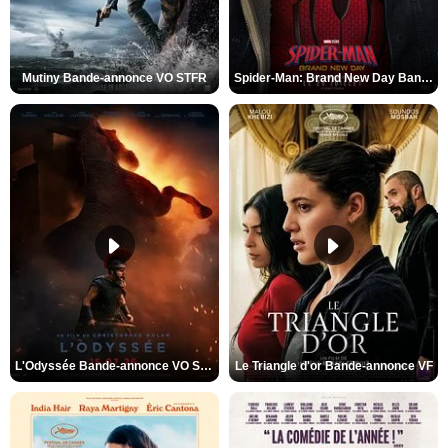
Mutiny Bande-annonce VO STFR
Spider-Man: Brand New Day Bande-annonce VO STFR
L'Odyssée Bande-annonce VO STFR
Le Triangle d'or Bande-annonce VF