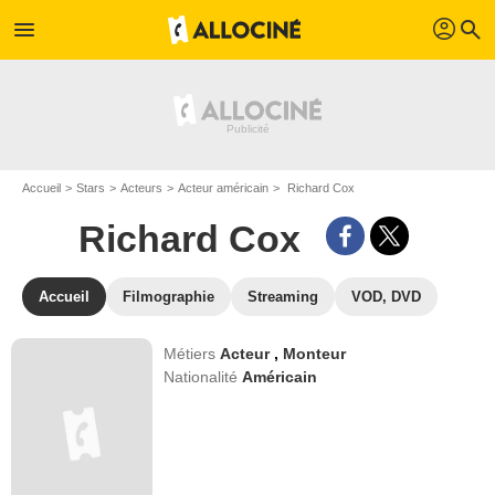
profil
menu
search
Accueil
Stars
Acteurs
Acteur américain
Richard Cox
Richard Cox
Accueil
Filmographie
Streaming
VOD, DVD
Métiers
Acteur
,
Monteur
Nationalité
Américain