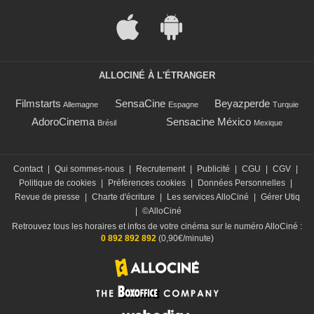
ALLOCINÉ À L'ÉTRANGER
Filmstarts
SensaCine
Beyazperde
Allemagne
Espagne
Turquie
AdoroCinema
Sensacine México
Brésil
Mexique
Contact
|
Qui sommes-nous
|
Recrutement
|
Publicité
|
CGU
|
CGV
|
Politique de cookies
|
Préférences cookies
|
Données Personnelles
|
Revue de presse
|
Charte d'écriture
|
Les services AlloCiné
|
Gérer Utiq
|
©AlloCiné
Retrouvez tous les horaires et infos de votre cinéma sur le numéro AlloCiné :
0 892 892 892
(0,90€/minute)