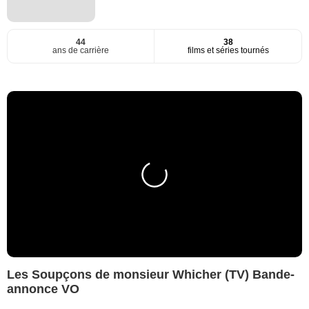
44
38
ans de carrière
films et séries tournés
Les Soupçons de monsieur Whicher (TV) Bande-
annonce VO