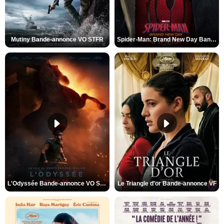
Mutiny Bande-annonce VO STFR
Spider-Man: Brand New Day Bande-annonce VO STFR
L'Odyssée Bande-annonce VO STFR
Le Triangle d'or Bande-annonce VF