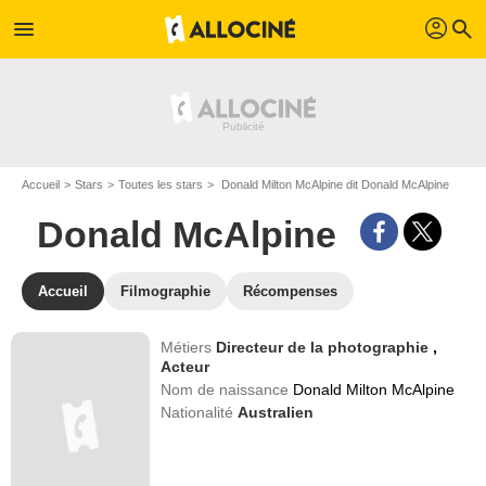
profil
menu
search
Accueil
Stars
Toutes les stars
Donald Milton McAlpine dit Donald McAlpine
Donald McAlpine
Accueil
Filmographie
Récompenses
Métiers
Directeur de la photographie
,
Acteur
Nom de naissance
Donald Milton McAlpine
Nationalité
Australien