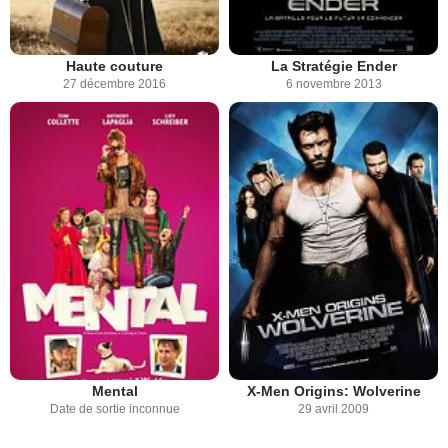
Haute couture
La Stratégie Ender
27 décembre 2016
6 novembre 2013
Mental
X-Men Origins: Wolverine
Date de sortie inconnue
29 avril 2009