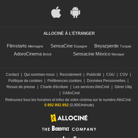
ALLOCINÉ À L'ÉTRANGER
Filmstarts
SensaCine
Beyazperde
Allemagne
Espagne
Turquie
AdoroCinema
Sensacine México
Brésil
Mexique
Contact
|
Qui sommes-nous
|
Recrutement
|
Publicité
|
CGU
|
CGV
|
Politique de cookies
|
Préférences cookies
|
Données Personnelles
|
Revue de presse
|
Charte d'écriture
|
Les services AlloCiné
|
Gérer Utiq
|
©AlloCiné
Retrouvez tous les horaires et infos de votre cinéma sur le numéro AlloCiné :
0 892 892 892
(0,90€/minute)