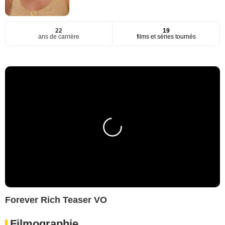
22
19
ans de carrière
films et séries tournés
Forever Rich Teaser VO
Filmographie