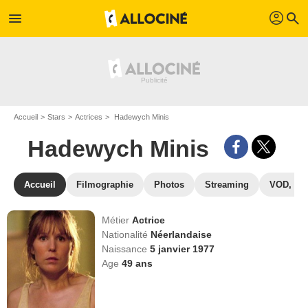
profil
menu
search
Accueil
Stars
Actrices
Hadewych Minis
Hadewych Minis
Accueil
Filmographie
Photos
Streaming
VOD, DV
Métier
Actrice
Nationalité
Néerlandaise
Naissance
5 janvier 1977
Age
49
ans