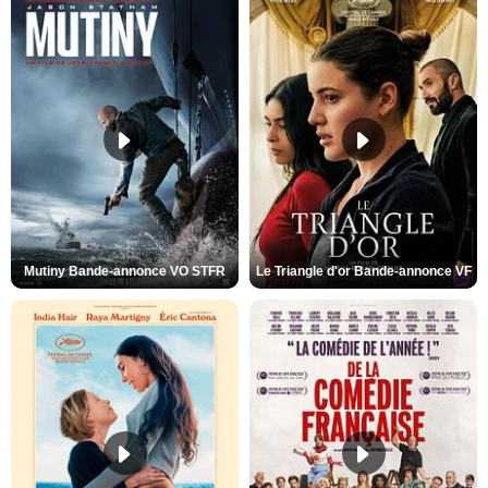
Mutiny Bande-annonce VO STFR
Le Triangle d'or Bande-annonce VF