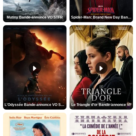
Mutiny Bande-annonce VO STFR
Spider-Man: Brand New Day Bande-annonce VO STFR
L'Odyssée Bande-annonce VO STFR
Le Triangle d'or Bande-annonce VF