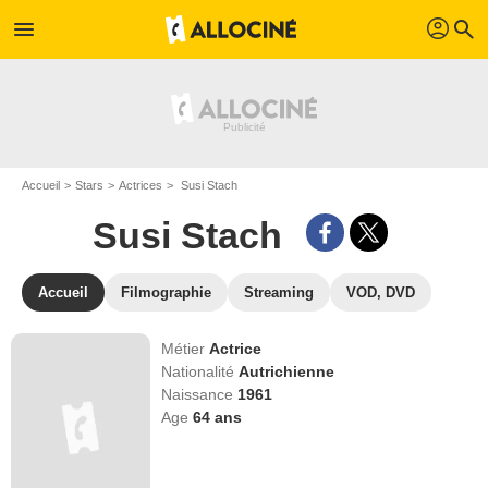
profil
menu
search
Accueil
Stars
Actrices
Susi Stach
Susi Stach
Accueil
Filmographie
Streaming
VOD, DVD
Métier
Actrice
Nationalité
Autrichienne
Naissance
1961
Age
64
ans