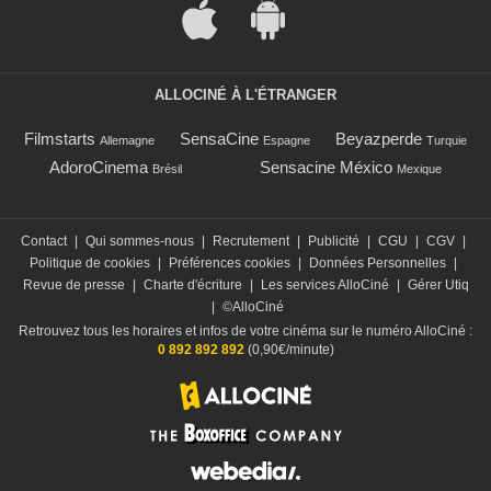
ALLOCINÉ À L'ÉTRANGER
Filmstarts
SensaCine
Beyazperde
Allemagne
Espagne
Turquie
AdoroCinema
Sensacine México
Brésil
Mexique
Contact
|
Qui sommes-nous
|
Recrutement
|
Publicité
|
CGU
|
CGV
|
Politique de cookies
|
Préférences cookies
|
Données Personnelles
|
Revue de presse
|
Charte d'écriture
|
Les services AlloCiné
|
Gérer Utiq
|
©AlloCiné
Retrouvez tous les horaires et infos de votre cinéma sur le numéro AlloCiné :
0 892 892 892
(0,90€/minute)