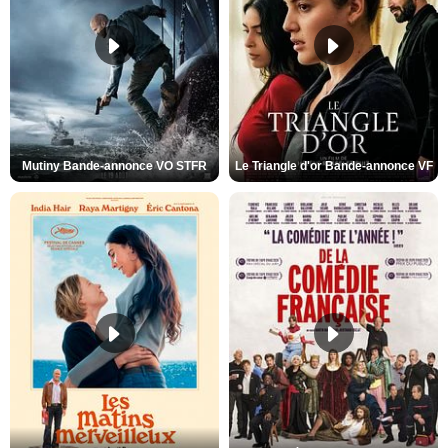
Mutiny Bande-annonce VO STFR
Le Triangle d'or Bande-annonce VF