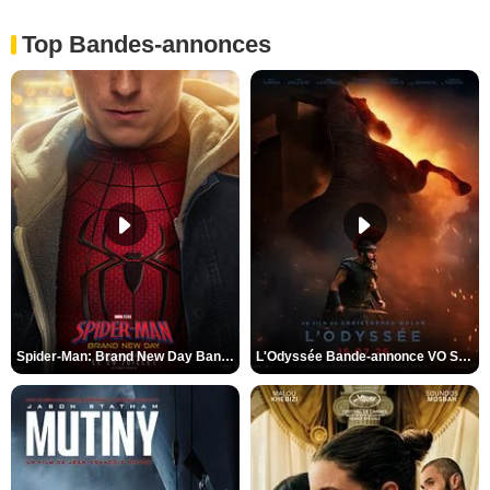
Top Bandes-annonces
Spider-Man: Brand New Day Bande-annonce VO STFR
L'Odyssée Bande-annonce VO STFR