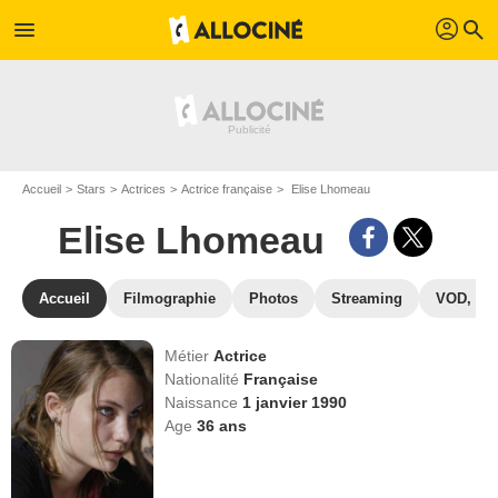
profil
menu
search
Accueil
Stars
Actrices
Actrice française
Elise Lhomeau
Elise Lhomeau
Accueil
Filmographie
Photos
Streaming
VOD, DV
Métier
Actrice
Nationalité
Française
Naissance
1 janvier 1990
Age
36
ans