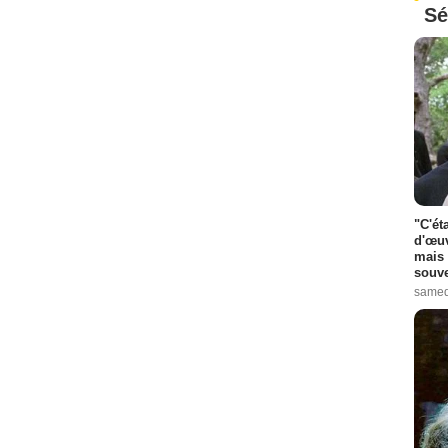
Sé
"C'ét
d'œuv
mais 
souve
samed