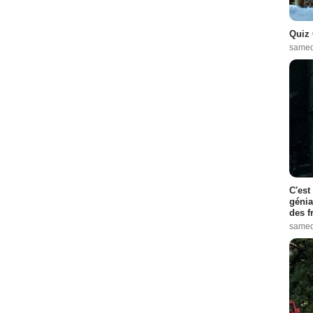
Quiz 
samed
C'est
génia
des f
samed