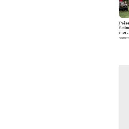
Prése
ficti
mort 
samed