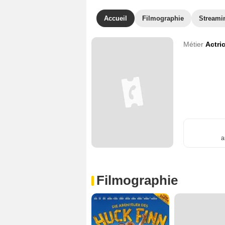
Accueil
Filmographie
Streami
Métier
Actri
a
Filmographie