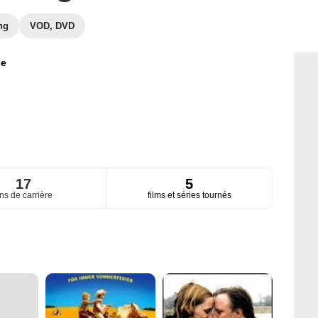
ng
VOD, DVD
ce
17
5
ns de carrière
films et séries tournés