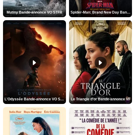
Mutiny Bande-annonce VO STFR
Spider-Man: Brand New Day Bande-annonce VO STFR
L'Odyssée Bande-annonce VO STFR
Le Triangle d'or Bande-annonce VF