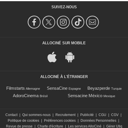
SUIVEZ-NOUS
ALLOCINÉ SUR MOBILE
ALLOCINÉ À L'ÉTRANGER
Filmstarts
SensaCine
Beyazperde
Allemagne
Espagne
Turquie
AdoroCinema
Sensacine México
Brésil
Mexique
Contact
|
Qui sommes-nous
|
Recrutement
|
Publicité
|
CGU
|
CGV
|
Politique de cookies
|
Préférences cookies
|
Données Personnelles
|
Revue de presse
|
Charte d'écriture
|
Les services AlloCiné
|
Gérer Utiq