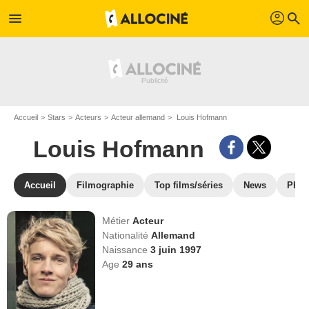
profil
menu
search
Accueil
Stars
Acteurs
Acteur allemand
Louis Hofmann
Louis Hofmann
Accueil
Filmographie
Top films/séries
News
Phot
Métier
Acteur
Nationalité
Allemand
Naissance
3 juin 1997
Age
29
ans