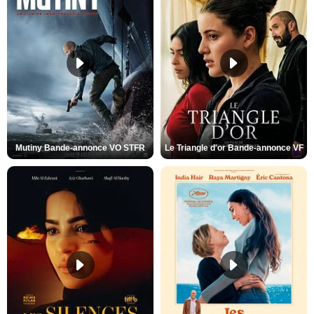
Mutiny Bande-annonce VO STFR
Le Triangle d'or Bande-annonce VF