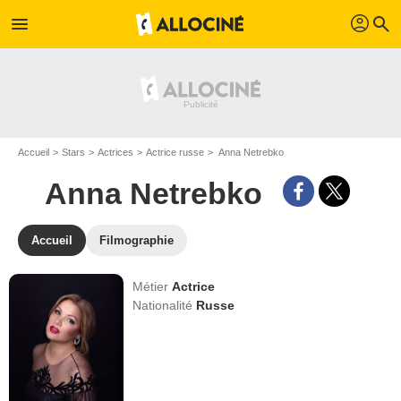
profil
menu
search
Accueil
Stars
Actrices
Actrice russe
Anna Netrebko
Anna Netrebko
Accueil
Filmographie
Métier
Actrice
Nationalité
Russe