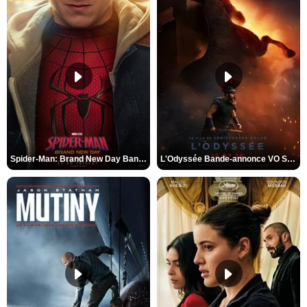
Spider-Man: Brand New Day Bande-annonce VO STFR
L'Odyssée Bande-annonce VO STFR