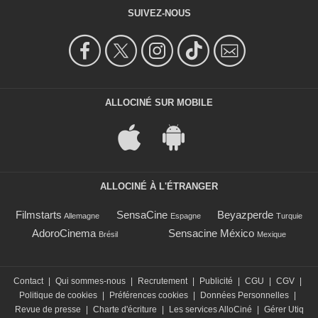
SUIVEZ-NOUS
ALLOCINÉ SUR MOBILE
ALLOCINÉ À L'ÉTRANGER
Filmstarts
SensaCine
Beyazperde
Allemagne
Espagne
Turquie
AdoroCinema
Sensacine México
Brésil
Mexique
Contact
|
Qui sommes-nous
|
Recrutement
|
Publicité
|
CGU
|
CGV
|
Politique de cookies
|
Préférences cookies
|
Données Personnelles
|
Revue de presse
|
Charte d'écriture
|
Les services AlloCiné
|
Gérer Utiq