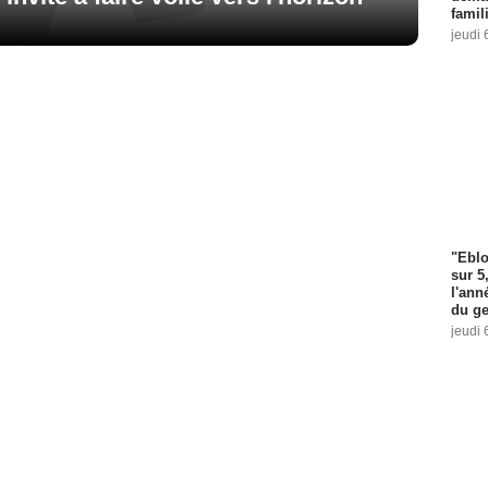
famil
jeudi 
"Eblo
sur 5
l'ann
du ge
jeudi 