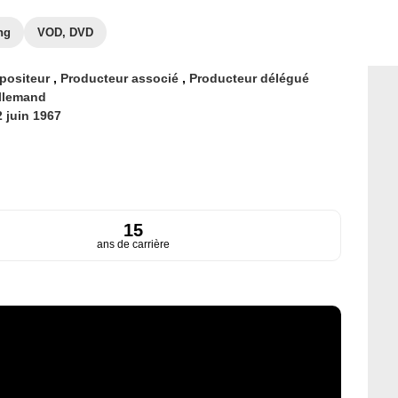
ng
VOD, DVD
positeur
,
Producteur associé
,
Producteur délégué
llemand
2 juin 1967
15
ans de carrière