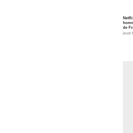
Netfl
homma
de Fr
jeudi 