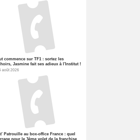
out commence sur TF1 : sortez les
oirs, Jasmine fait ses adieux à l'Institut !
6 août 2026
t' Patrouille au box-office France : quel
rage pour le 3ème volet de la franchise