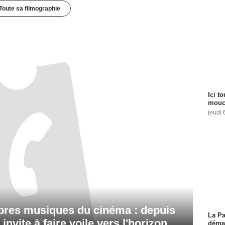
Toute sa filmographie
Ici t
mouch
jeudi 
lèbres musiques du cinéma : depuis
La Pa
invite à faire voile vers l'horizon
démar