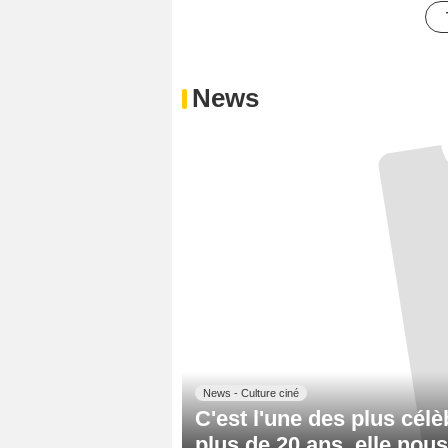
News
News - Culture ciné
C'est l'une des plus cé
plus de 20 ans, elle nous 