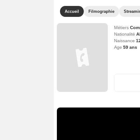
Accueil
Filmographie
Streami
Métiers
Com
Nationalité
A
Naissance
1
Age
59
ans