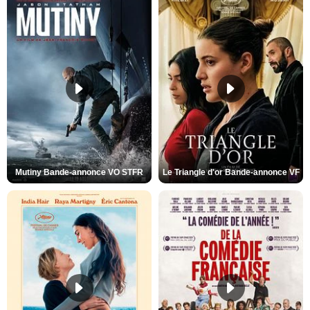
Mutiny Bande-annonce VO STFR
Le Triangle d'or Bande-annonce VF