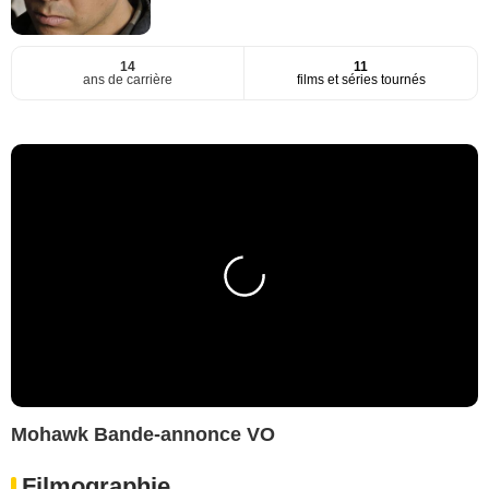
14
11
ans de carrière
films et séries tournés
Mohawk Bande-annonce VO
Filmographie