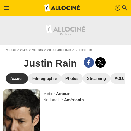
profil
menu
search
Accueil
Stars
Acteurs
Acteur américain
Justin Rain
Justin Rain
Accueil
Filmographie
Photos
Streaming
VOD, DV
Métier
Acteur
Nationalité
Américain