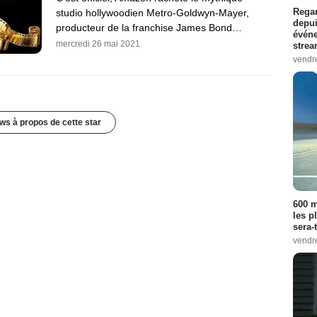
Regar
studio hollywoodien Metro-Goldwyn-Mayer,
depui
producteur de la franchise James Bond…
événe
mercredi 26 mai 2021
strea
vendr
ws à propos de cette star
600 m
les p
sera-
vendr