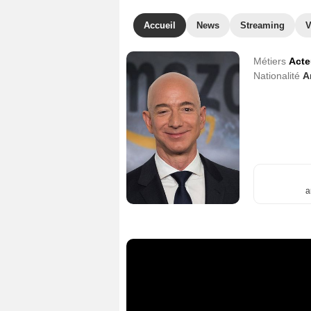
Accueil
News
Streaming
V
Métiers
Acte
Nationalité
A
a