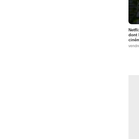
Netfl
dont 
ciném
vendr