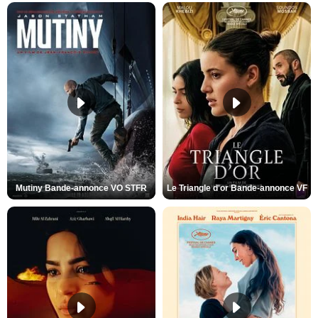
Mutiny Bande-annonce VO STFR
Le Triangle d'or Bande-annonce VF