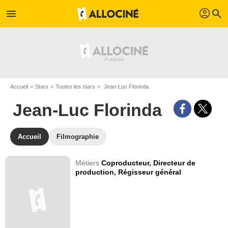
profil
menu
search
Accueil
Stars
Toutes les stars
Jean-Luc Florinda
Jean-Luc Florinda
Accueil
Filmographie
Métiers
Coproducteur,
Directeur de
production,
Régisseur général