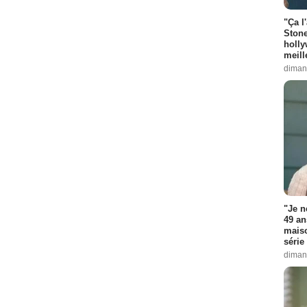
"Ça l
Stone
holly
meill
diman
"Je n
49 an
maiso
série 
diman