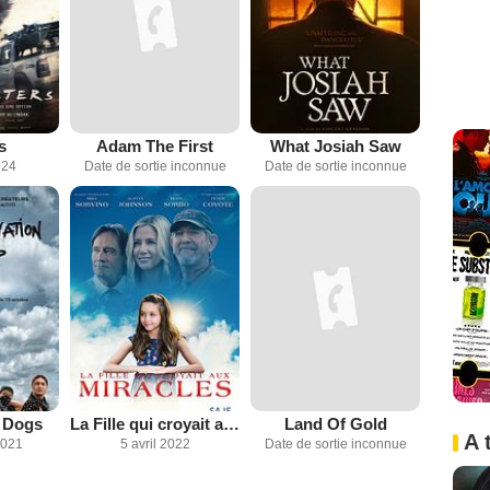
s
Adam The First
What Josiah Saw
024
Date de sortie inconnue
Date de sortie inconnue
 Dogs
La Fille qui croyait aux miracles
Land Of Gold
A 
2021
5 avril 2022
Date de sortie inconnue