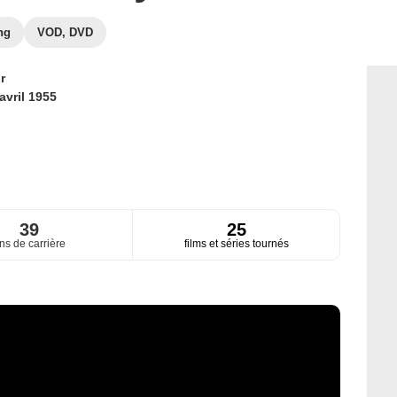
ng
VOD, DVD
r
avril 1955
39
25
ns de carrière
films et séries tournés