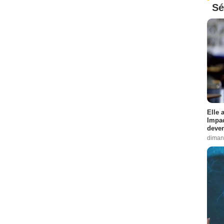
Sé
Elle 
Impac
deven
diman