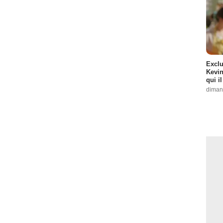
Exclu
Kevin
qui i
diman