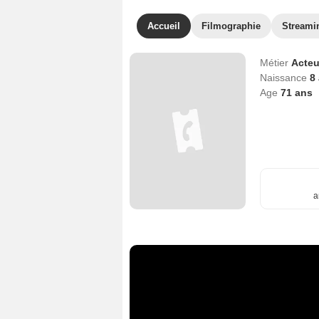
Accueil
Filmographie
Streami
Métier
Acteu
Naissance
8 
Age
71
ans
a