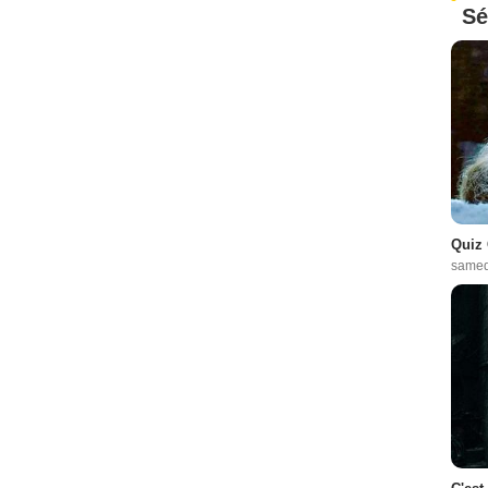
Sé
Quiz 
samed