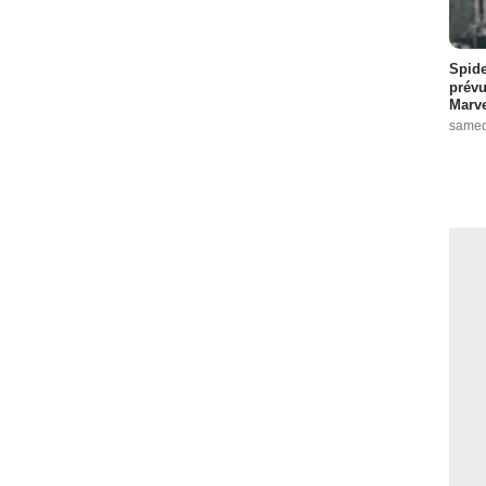
Spide
prévu
Marve
samed