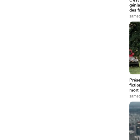
C'est
génia
des f
samed
Prése
ficti
mort 
samed