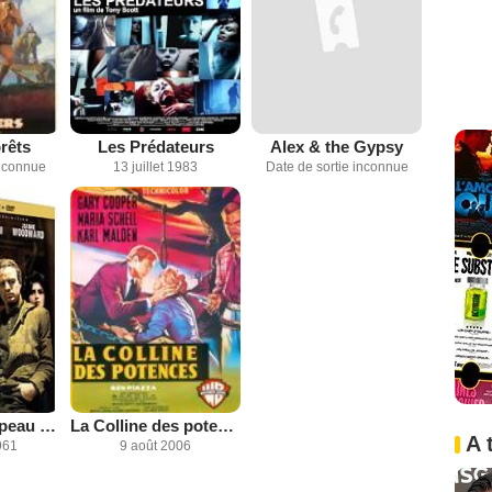
rêts
Les Prédateurs
Alex & the Gypsy
inconnue
13 juillet 1983
Date de sortie inconnue
L'Homme à la peau de serpent
La Colline des potences
A 
961
9 août 2006