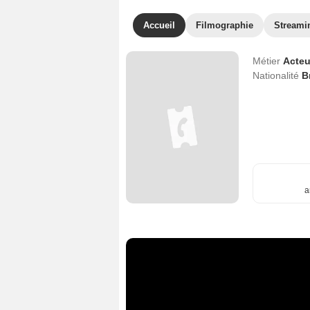
Accueil
Filmographie
Streami
Métier
Acteu
Nationalité
B
a