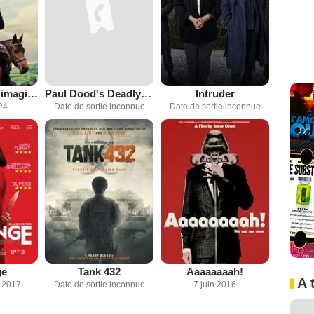
Les aventures imaginaires de Dick Turpin
Paul Dood's Deadly Lunch Break
Intruder
24
Date de sortie inconnue
Date de sortie inconnue
ge
Tank 432
Aaaaaaaah!
A 
 2017
Date de sortie inconnue
7 juin 2016