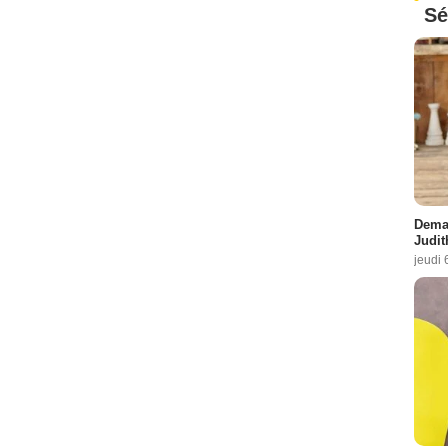
Sé
Demai
Judit
jeudi 