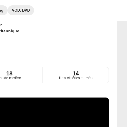
ng
VOD, DVD
r
ritannique
18
14
ns de carrière
films et séries tournés