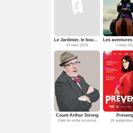
Le Jardinier, le bouddhiste et l'espion
24 mars 2026
1 mars 20
Count Arthur Strong
Preven
Date de sortie inconnue
26 septembre