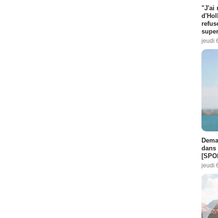
"J'ai
d'Hol
refus
super
jeudi 
Demai
dans 
[SPO
jeudi 