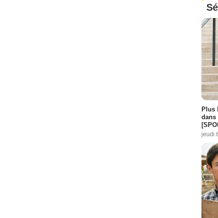
Sé
Plus 
dans 
[SPO
jeudi 