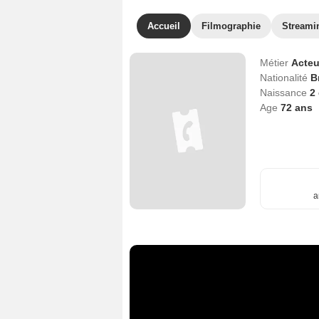
Accueil
Filmographie
Streami
Métier
Acteu
Nationalité
B
Naissance
2
Age
72
ans
a