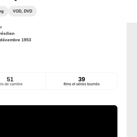
ng
VOD, DVD
r
résilien
 décembre 1953
51
39
ns de carrière
films et séries tournés