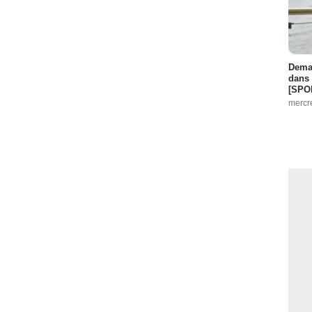
Demai
dans 
[SPO
mercr