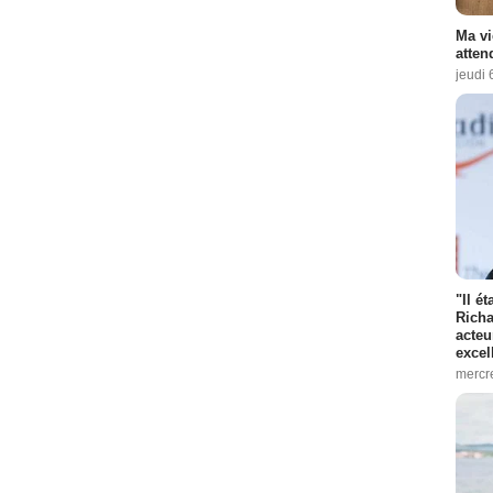
Ma vi
atten
jeudi 
"Il é
Richa
acteu
excel
mercr