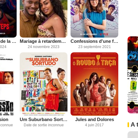
Les Innocents de la Candelária
Mariage à retardement
Confessions d'une fille invisible
2024
24 novembre 2023
23 septembre 2021
sion
Um Suburbano Sortudo
Jules and Dolores
A 
inconnue
Date de sortie inconnue
4 juin 2017