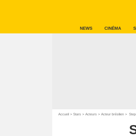
NEWS
CINÉMA
S
Accueil
Stars
Acteurs
Acteur brésilien
Step
S