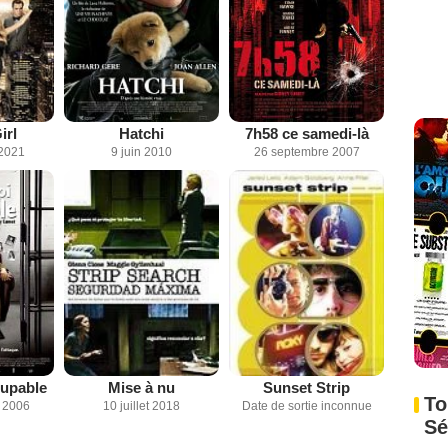
irl
Hatchi
7h58 ce samedi-là
2021
9 juin 2010
26 septembre 2007
upable
Mise à nu
Sunset Strip
To
 2006
10 juillet 2018
Date de sortie inconnue
Sé