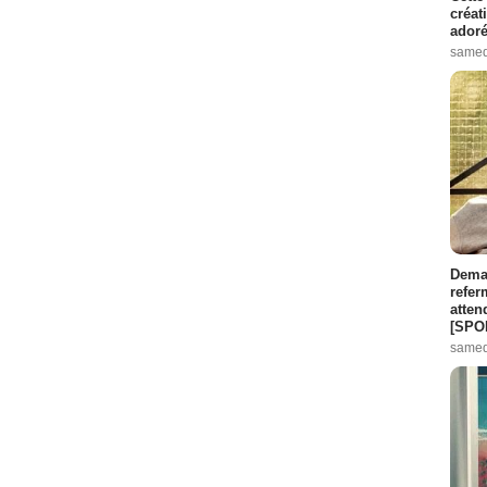
créat
adoré
samed
Demai
refer
atten
[SPO
samed