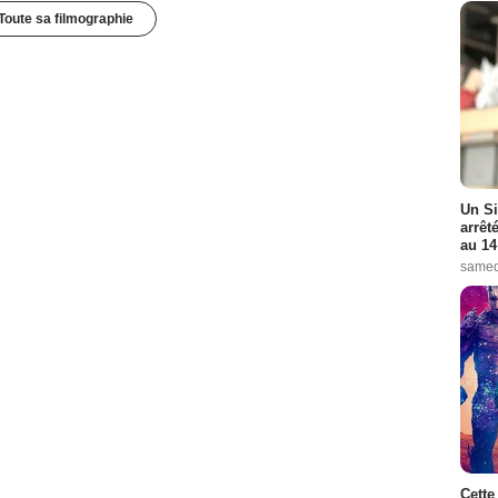
Toute sa filmographie
Un Si
arrêt
au 14
samed
Cette