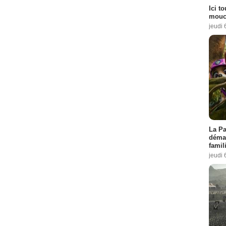
Ici t
mouch
jeudi 
La Pa
démar
famil
jeudi 