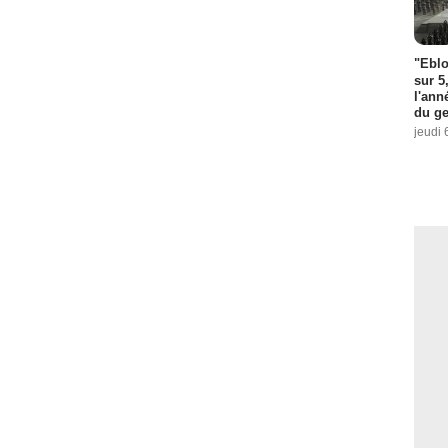
"Eblo
sur 5
l'ann
du ge
jeudi 