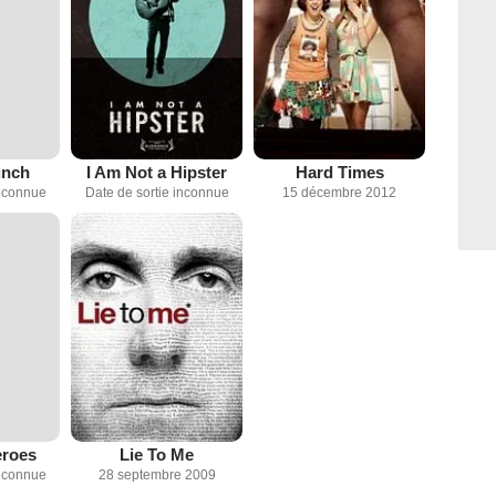
unch
I Am Not a Hipster
Hard Times
inconnue
Date de sortie inconnue
15 décembre 2012
eroes
Lie To Me
inconnue
28 septembre 2009