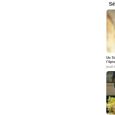
Sé
Un Si
l’épi
jeudi 