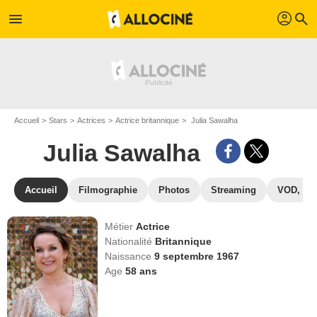
profil
menu
search
Accueil
Stars
Actrices
Actrice britannique
Julia Sawalha
Julia Sawalha
Accueil
Filmographie
Photos
Streaming
VOD, DV
Métier
Actrice
Nationalité
Britannique
Naissance
9 septembre 1967
Age
58
ans