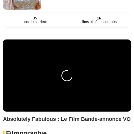
35
16
ans de carrière
films et séries tournés
Absolutely Fabulous : Le Film Bande-annonce VO
Filmographie