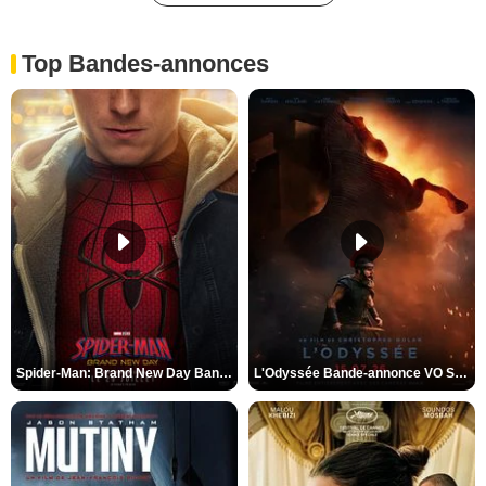
Top Bandes-annonces
Spider-Man: Brand New Day Bande-annonce VO STFR
L'Odyssée Bande-annonce VO STFR