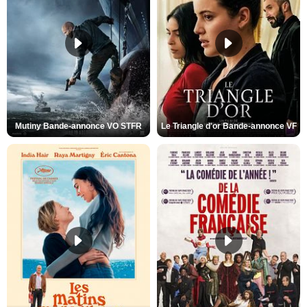
Mutiny Bande-annonce VO STFR
Le Triangle d'or Bande-annonce VF