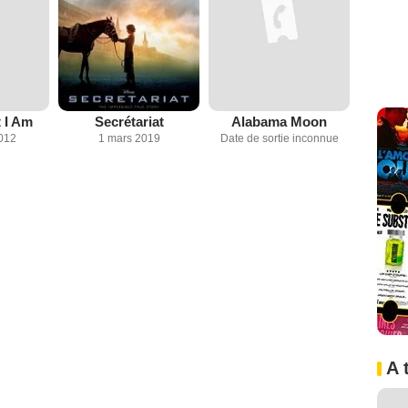
 I Am
Secrétariat
Alabama Moon
2012
1 mars 2019
Date de sortie inconnue
A 