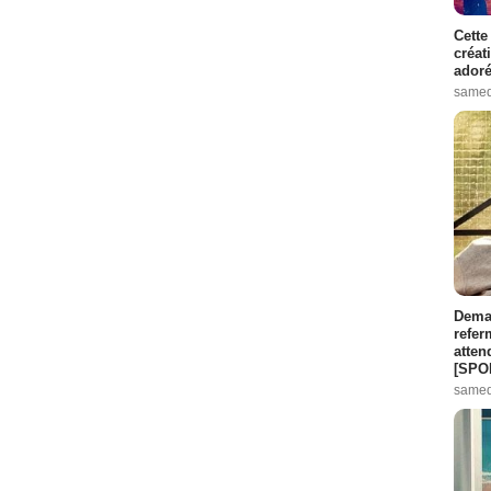
Cette
créat
adoré
samed
Demai
refer
atten
[SPO
samed