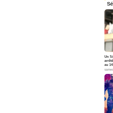
Sé
Un Si
arrêt
au 14
samed