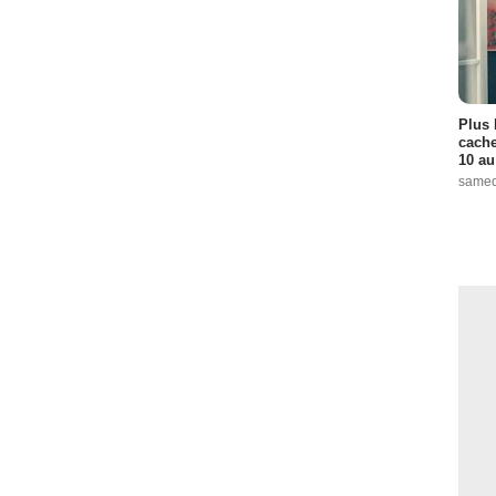
Plus 
cache
10 au
samed