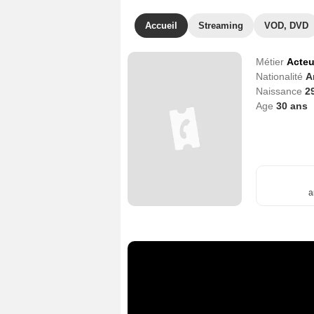
Accueil
Streaming
VOD, DVD
Métier
Acteu
Nationalité
A
Naissance
29
Age
30
ans
a