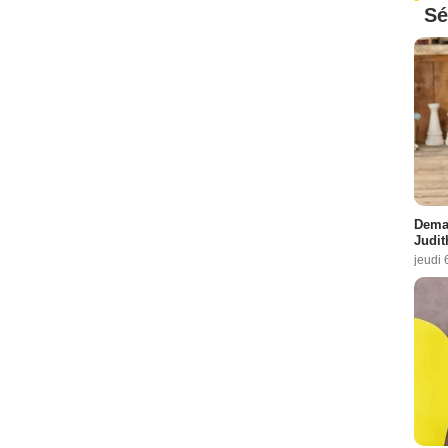
Sé
Demai
Judit
jeudi 