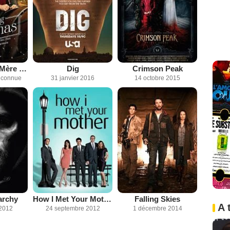
La Robe de la Mère Noël
Dig
Crimson Peak
inconnue
31 janvier 2016
14 octobre 2015
archy
How I Met Your Mother
Falling Skies
A 
2012
24 septembre 2012
1 décembre 2014