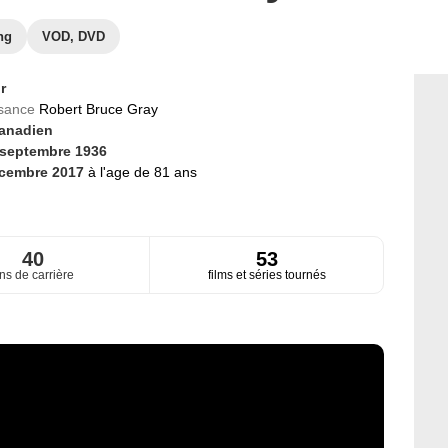
ng
VOD, DVD
r
ssance
Robert Bruce Gray
anadien
 septembre 1936
écembre 2017
à l'age de 81 ans
40
53
ns de carrière
films et séries tournés