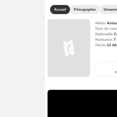
Accueil
Filmographie
Streami
Métier
Acteu
Nom de nai
Nationalité
C
Naissance
7
Décès
13 d
a