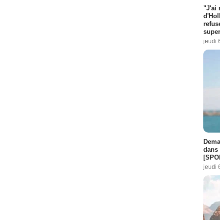
"J'ai
d'Hol
refus
super
jeudi 
Demai
dans 
[SPO
jeudi 