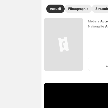
Accueil
Filmographie
Streami
Métiers
Act
Nationalité
A
a