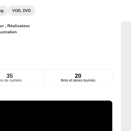
ng
VOD, DVD
eur
,
Réalisateur
ustralien
35
20
ns de carrière
films et séries tournés