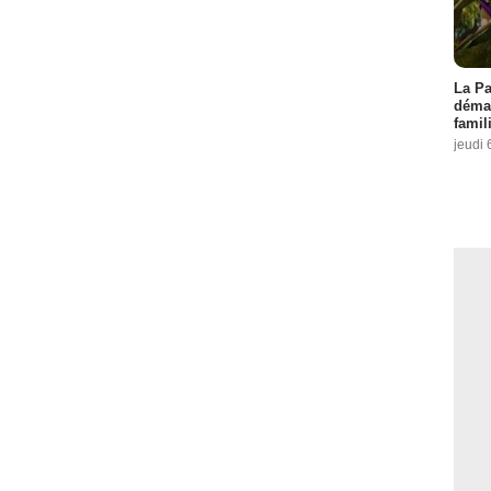
La Pa
démar
famil
jeudi 