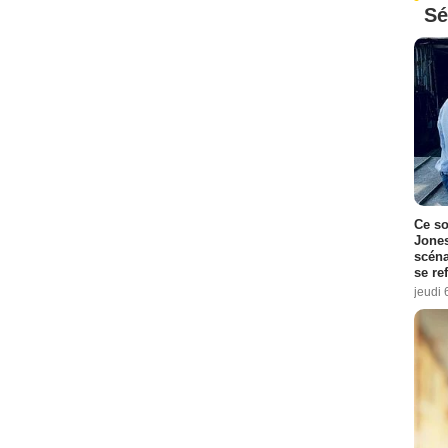
Sé
Ce so
Jones
scéna
se re
jeudi 