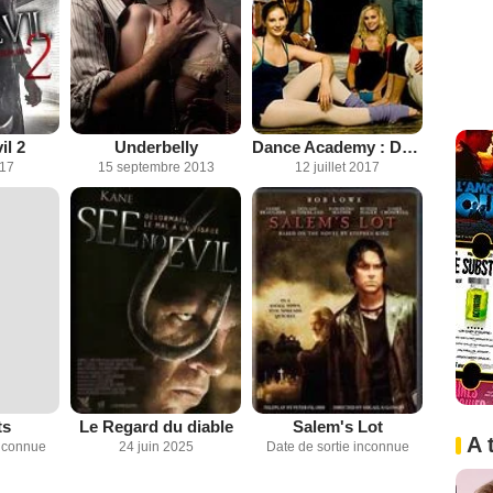
il 2
Underbelly
Dance Academy : Danse tes rêves
017
15 septembre 2013
12 juillet 2017
ts
Le Regard du diable
Salem's Lot
A 
inconnue
24 juin 2025
Date de sortie inconnue