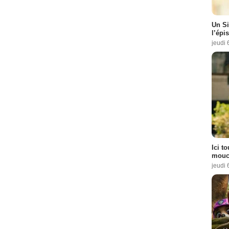
Un Si
l’épi
jeudi 
Ici t
mouch
jeudi 