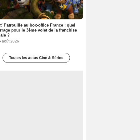
t' Patrouille au box-office France : quel
rage pour le 3ème volet de la franchise
iale ?
6 août 2026
Toutes les actus Ciné & Séries