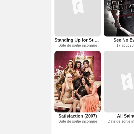
Standing Up for Sunny
See No Ev
Date de sortie inconnue
17 août 2
Satisfaction (2007)
All Sain
Date de sortie inconnue
Date de sortie 