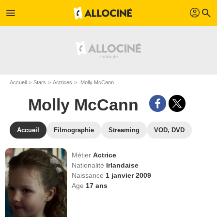
profil
menu
search
Accueil
Stars
Actrices
Molly McCann
Molly McCann
Accueil
Filmographie
Streaming
VOD, DVD
Métier
Actrice
Nationalité
Irlandaise
Naissance
1 janvier 2009
Age
17
ans