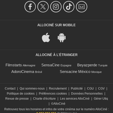
ALLOCINÉ SUR MOBILE
ALLOCINÉ À L'ÉTRANGER
Filmstarts
SensaCine
Beyazperde
Allemagne
Espagne
Turquie
AdoroCinema
Sensacine México
Brésil
Mexique
Contact
|
Qui sommes-nous
|
Recrutement
|
Publicité
|
CGU
|
CGV
|
Politique de cookies
|
Préférences cookies
|
Données Personnelles
|
Revue de presse
|
Charte d'écriture
|
Les services AlloCiné
|
Gérer Utiq
|
©AlloCiné
Retrouvez tous les horaires et infos de votre cinéma sur le numéro AlloCiné :