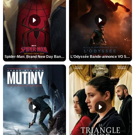
Spider-Man: Brand New Day Bande-annonce VO STFR
L'Odyssée Bande-annonce VO STFR