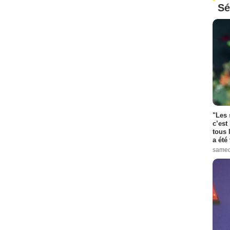
Sé
"Les 
c’est
tous 
a été 
samed