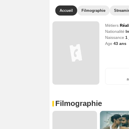
Accueil
Filmographie
Streami
Métiers
Réal
Nationalité
I
Naissance
1 
Age
43
ans
a
Filmographie