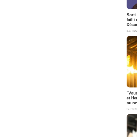
Sorti
failli
Décou
samed
"Vous
et He
muscl
samed