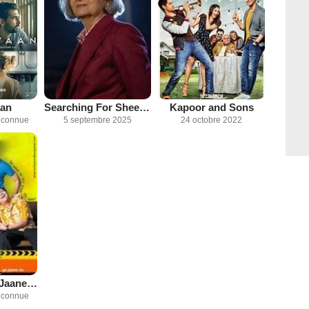
aan
Searching For Sheela : Entre Utopie et Terrorisme
Kapoor and Sons
inconnue
5 septembre 2025
24 octobre 2022
Jaane Tu... Ya Jaane Na
inconnue