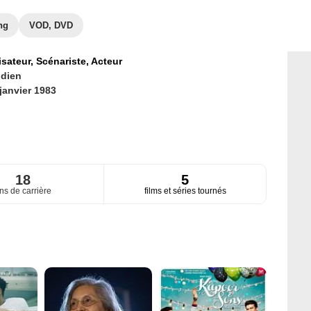
ng
VOD, DVD
isateur,
Scénariste,
Acteur
ndien
janvier 1983
18
5
ns de carrière
films et séries tournés