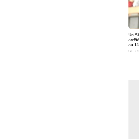
Un Si
arrêt
au 14
samed