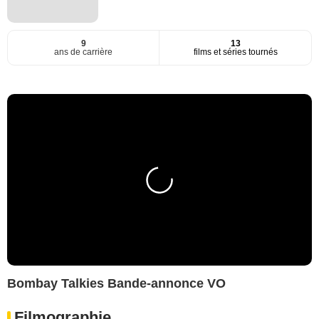
9
13
ans de carrière
films et séries tournés
Bombay Talkies Bande-annonce VO
Filmographie