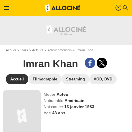
profil
menu
search
Accueil
Stars
Acteurs
Acteur américain
Imran Khan
Imran Khan
Accueil
Filmographie
Streaming
VOD, DVD
Métier
Acteur
Nationalité
Américain
Naissance
13 janvier 1983
Age
43
ans