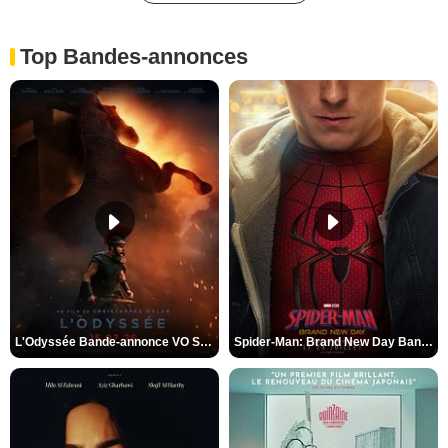
Top Bandes-annonces
L'Odyssée Bande-annonce VO STFR
Spider-Man: Brand New Day Bande-annonce VO STFR