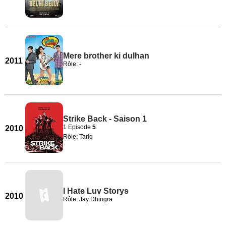
Mere brother ki dulhan
2011
Rôle: -
Strike Back - Saison 1
1 Episode
5
2010
Rôle: Tariq
I Hate Luv Storys
2010
Rôle: Jay Dhingra