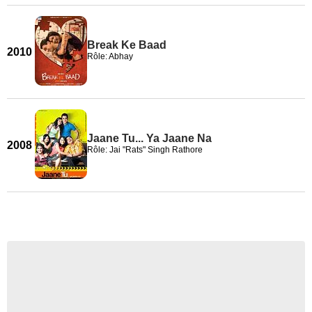
Break Ke Baad
2010
Rôle: Abhay
Jaane Tu... Ya Jaane Na
2008
Rôle: Jai "Rats" Singh Rathore