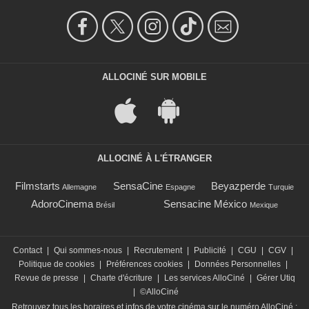
ALLOCINÉ SUR MOBILE
ALLOCINÉ À L'ÉTRANGER
Filmstarts
SensaCine
Beyazperde
Allemagne
Espagne
Turquie
AdoroCinema
Sensacine México
Brésil
Mexique
Contact
|
Qui sommes-nous
|
Recrutement
|
Publicité
|
CGU
|
CGV
|
Politique de cookies
|
Préférences cookies
|
Données Personnelles
|
Revue de presse
|
Charte d'écriture
|
Les services AlloCiné
|
Gérer Utiq
|
©AlloCiné
Retrouvez tous les horaires et infos de votre cinéma sur le numéro AlloCiné :