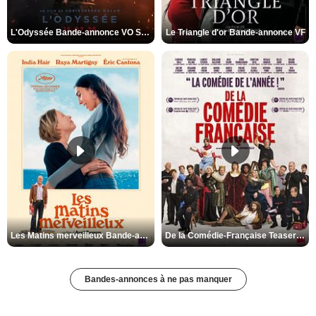
L'Odyssée Bande-annonce VO STFR
Le Triangle d'or Bande-annonce VF
Les Matins merveilleux Bande-annonce VF
De la Comédie-Française Teaser VF
Bandes-annonces à ne pas manquer