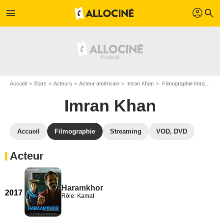
profil
menu
search
Accueil
Stars
Acteurs
Acteur américain
Imran Khan
Filmographie Imran Khan
Imran Khan
Accueil
Filmographie
Streaming
VOD, DVD
Acteur
Haramkhor
2017
Rôle: Kamal