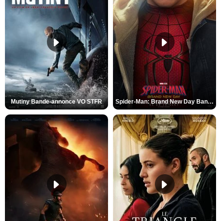
Mutiny Bande-annonce VO STFR
Spider-Man: Brand New Day Bande-annonce VO STFR