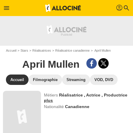
profil
menu
search
Accueil
Stars
Réalisatrices
Réalisatrice canadienne
April Mullen
April Mullen
Accueil
Filmographie
Streaming
VOD, DVD
Métiers
Réalisatrice
,
Actrice
,
Productrice
plus
Nationalité
Canadienne