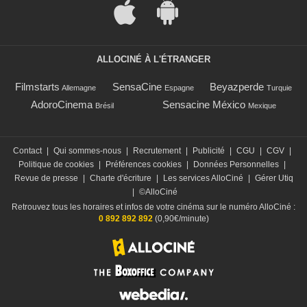
ALLOCINÉ À L'ÉTRANGER
Filmstarts
SensaCine
Beyazperde
Allemagne
Espagne
Turquie
AdoroCinema
Sensacine México
Brésil
Mexique
Contact
|
Qui sommes-nous
|
Recrutement
|
Publicité
|
CGU
|
CGV
|
Politique de cookies
|
Préférences cookies
|
Données Personnelles
|
Revue de presse
|
Charte d'écriture
|
Les services AlloCiné
|
Gérer Utiq
|
©AlloCiné
Retrouvez tous les horaires et infos de votre cinéma sur le numéro AlloCiné :
0 892 892 892
(0,90€/minute)