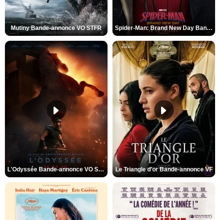
Mutiny Bande-annonce VO STFR
Spider-Man: Brand New Day Bande-annonce VO STFR
L'Odyssée Bande-annonce VO STFR
Le Triangle d'or Bande-annonce VF