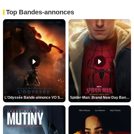
Top Bandes-annonces
L'Odyssée Bande-annonce VO STFR
Spider-Man: Brand New Day Bande-annonce VO STFR