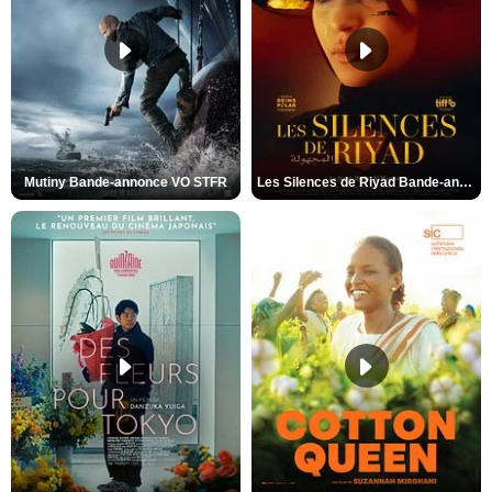
Mutiny Bande-annonce VO STFR
Les Silences de Riyad Bande-annonce VO STFR