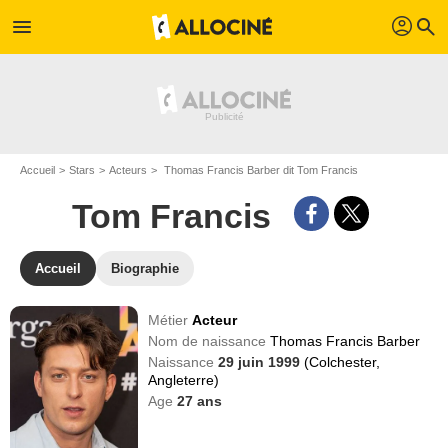
profil
menu
search
Accueil
Stars
Acteurs
Thomas Francis Barber dit Tom Francis
Tom Francis
Accueil
Biographie
Métier
Acteur
Nom de naissance
Thomas Francis Barber
Naissance
29 juin 1999
(Colchester,
Angleterre)
Age
27
ans