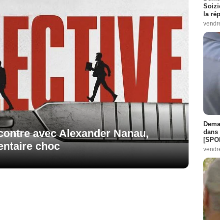
Soizi
la ré
vendr
Demai
encontre avec Alexander Nanau,
dans 
[SPO
entaire choc
vendr