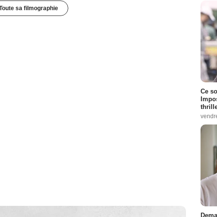
Toute sa filmographie
Ce so
Impos
thrill
vendr
Demai