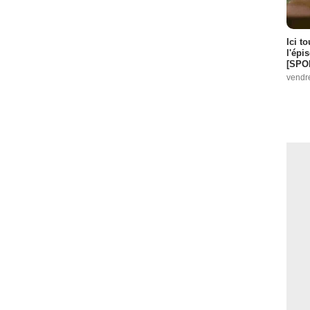
Ici t
l'épi
[SPO
vendr