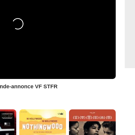
ande-annonce VF STFR