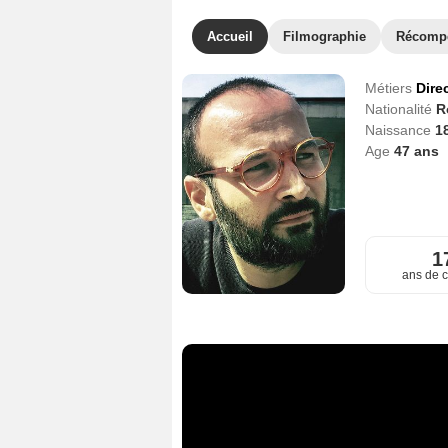
Accueil
Filmographie
Récomp
Métiers
Dire
Nationalité
R
Naissance
1
Age
47
ans
1
ans de c