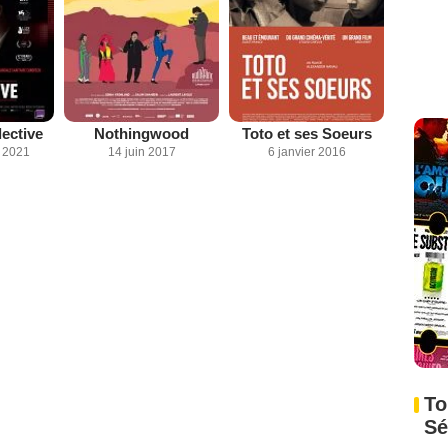
lective
Nothingwood
Toto et ses Soeurs
 2021
14 juin 2017
6 janvier 2016
To
Sé